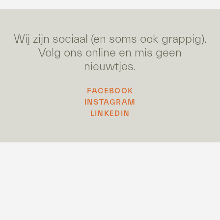
Wij zijn sociaal (en soms ook grappig).
Volg ons online en mis geen
nieuwtjes.
FACEBOOK
INSTAGRAM
LINKEDIN