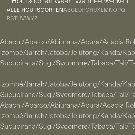
Houtsoorten waar we mee werken
ALLE HOUTSOORTEN
A
B
C
E
D
F
G
H
I
J
K
L
M
N
O
P
Q
R
S
T
U
V
W
Y
Z
Abachi
/
Abarco
/
Abiurana
/
Abura
/
Acacia Ro
Izombé
/
Jarrah
/
Jatoba
/
Jelutong
/
Kanda
/
Kap
Sucupirana
/
Sugi
/
Sycomore
/
Tabaca
/
Tali
/
T
Izombé
/
Jarrah
/
Jatoba
/
Jelutong
/
Kanda
/
Kap
Sucupirana
/
Sugi
/
Sycomore
/
Tabaca
/
Tali
/
T
Abachi
/
Abarco
/
Abiurana
/
Abura
/
Acacia Ro
Izombé
/
Jarrah
/
Jatoba
/
Jelutong
/
Kanda
/
Kap
Sucupirana
/
Sugi
/
Sycomore
/
Tabaca
/
Tali
/
T